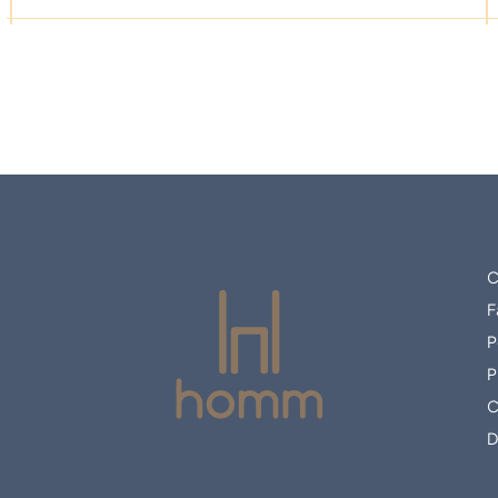
C
F
P
P
C
D